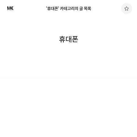
'휴대폰' 카테고리의 글 목록
구
독
하
기
휴대폰