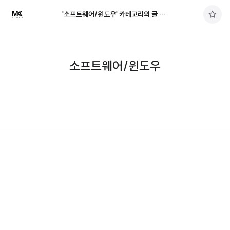
'소프트웨어/윈도우' 카테고리의 글 목록
구
독
하
기
소프트웨어/윈도우