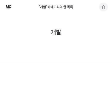
'개발' 카테고리의 글 목록
구
독
하
기
개발